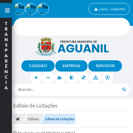
LOGIN / CADASTRO
T
R
A
N
S
P
A
R
CIDADÃO
EMPRESA
SERVIDOR
Ê
N
C
I
A
Buscar...
Editais de Licitações
Editais
Editais de Licitações
Atualizado em: 05/08/2026 às 10h27