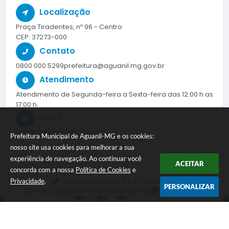
Localização
Praça Tiradentes, nº 96 - Centro
CEP: 37273-000
Contato
0800 000 5299
prefeitura@aguanil.mg.gov.br
Atendimento
Atendimento de Segunda-feira a Sexta-feira das 12:00 h as
17:00 h.
CNPJ
17.888.108/0001-65
Prefeitura Municipal de Aguanil-MG e os cookies:
nosso site usa cookies para melhorar a sua
experiência de navegação. Ao continuar você
ACEITAR
concorda com a nossa
Política de Cookies
e
Versão do Sistema:
3.5.3 - 19/06/2026
Privacidade
.
PERSONALIZAR
Portal atualizado em:
07/08/2026 10:42
Dados Abertos
Siga-nos