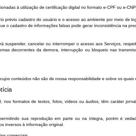
cionadas à utilização de certificação digital no formato e-CPF ou e-CNP
rio prévio cadastro do usuário e o acesso ao ambiente por meio de l
e o cadastro de informações falsas pode gerar inconsistência na pr
rá suspender, cancelar ou interromper o acesso aos Serviços, respeita
lemas decorrentes da demora, interrupção ou bloqueio nas transmi
, cujos conteúdos não são de nossa responsabilidade e sobre os quais n
tícia
 nos formatos de textos, fotos, vídeos ou áudios, têm caráter jorna
, permitindo sua reprodução em parte ou na íntegra, porém é ved
s inversos à informação original.
ns comerciais.