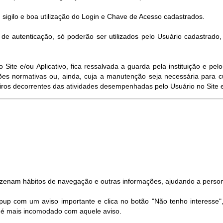
 sigilo e boa utilização do Login e Chave de Acesso cadastrados.
e autenticação, só poderão ser utilizados pelo Usuário cadastrado
ite e/ou Aplicativo, fica ressalvada a guarda pela instituição e p
es normativas ou, ainda, cuja a manutenção seja necessária para c
eiros decorrentes das atividades desempenhadas pelo Usuário no Site e/
azenam hábitos de navegação e outras informações, ajudando a person
pup com um aviso importante e clica no botão "Não tenho interesse"
ão é mais incomodado com aquele aviso.