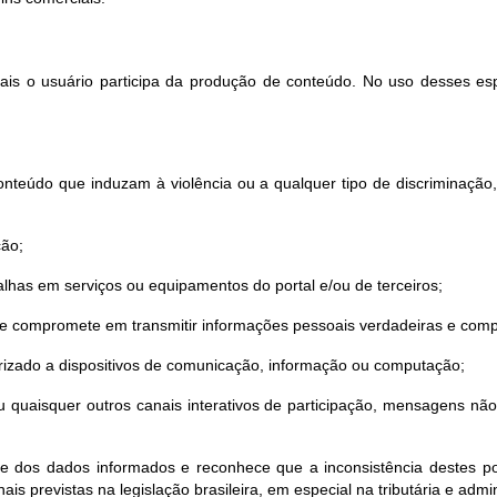
quais o usuário participa da produção de conteúdo. No uso desses es
nteúdo que induzam à violência ou a qualquer tipo de discriminação, sej
ção;
lhas em serviços ou equipamentos do portal e/ou de terceiros;
 se compromete em transmitir informações pessoais verdadeiras e comp
torizado a dispositivos de comunicação, informação ou computação;
o ou quaisquer outros canais interativos de participação, mensagens n
de dos dados informados e reconhece que a inconsistência destes pod
ais previstas na legislação brasileira, em especial na tributária e admin