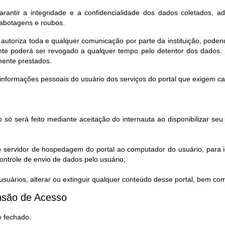
rantir a integridade e a confidencialidade dos dados coletados, a
sabotagens e roubos.
 autoriza toda e qualquer comunicação por parte da instituição, pod
te poderá ser revogado a qualquer tempo pelo detentor dos dados. 
mente prestados.
informações pessoais do usuário dos serviços do portal que exigem c
 só será feito mediante aceitação do internauta ao disponibilizar s
o servidor de hospedagem do portal ao computador do usuário, para i
ntrole de envio de dados pelo usuário;
uários, alterar ou extinguir qualquer conteúdo desse portal, bem co
são de Acesso​
e fechado.