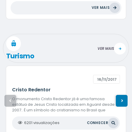
VER MAIS
VER MAIS
Turismo
16/11/2017
Cristo Redentor
O monumento Cristo Redentor já é uma famosa
estátua de Jesus Cristo localizada em Aguanil desde
2007.. É um símbolo do cristianismo no Brasil que
representa paz e amor, com Jesus de braços abertos.
A ideia principal foi colocar o monumento em um dos
6201
visualizações
CONHECER
pontos mais altos da cidade, de braços abertos,