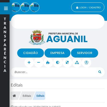
LOGIN / CADASTRO
T
R
A
N
S
P
A
R
CIDADÃO
EMPRESA
SERVIDOR
Ê
N
C
I
A
Buscar...
Editais
Editais
Editais
Atualizado em: 22/06/2026 às 11h57