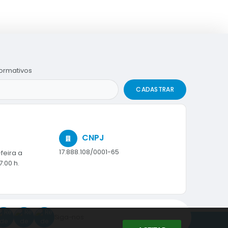
formativos
CADASTRAR
CNPJ
17.888.108/0001-65
feira a
7:00 h.
Siga-nos