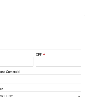
CPF
fone Comercial
ro