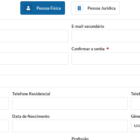
Pessoa Física
Pessoa Jurídica
E-mail secundário
Confirmar a senha
Telefone Residencial
Tele
Data de Nascimento
Gêne
Profissão