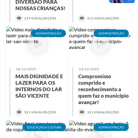
DIVERSÃO PARA
NOSSAS CRIANÇAS!
229 VISUALIZAÇÕES
212 VISUALIZAÇÕES
ADMINISTRAÇÃO
ADMINISTRAÇÃO
18/12/2025
13/12/2025
MAIS DIGNIDADE E
Compromisso
LAZER PARA OS
cumprido e
INTERNOS DO LAR
reconhecimento a
SÃO VICENTE
quem faz o município
avançar!
321 VISUALIZAÇÕES
331 VISUALIZAÇÕES
EDUCAÇÃO E CULTURA
ADMINISTRAÇÃO