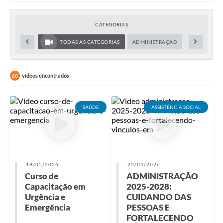
CATEGORIAS
TODAS AS CATEGORIAS
ADMINISTRAÇÃO
ASSISTÊNCIA
vídeos encontrados
60
SAÚDE
ASSISTÊNCIA SOCIAL
19/05/2026
22/04/2026
Curso de
ADMINISTRAÇÃO
Capacitação em
2025-2028:
Urgência e
CUIDANDO DAS
Emergência
PESSOAS E
FORTALECENDO