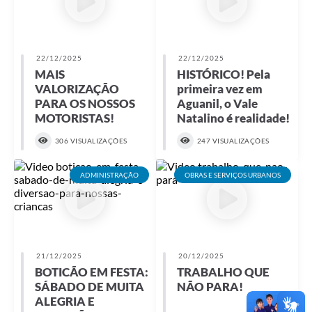
22/12/2025
22/12/2025
MAIS
HISTÓRICO! Pela
VALORIZAÇÃO
primeira vez em
PARA OS NOSSOS
Aguanil, o Vale
MOTORISTAS!
Natalino é realidade!
306 VISUALIZAÇÕES
247 VISUALIZAÇÕES
ADMINISTRAÇÃO
OBRAS E SERVIÇOS URBANOS
21/12/2025
20/12/2025
BOTICÃO EM FESTA:
TRABALHO QUE
SÁBADO DE MUITA
NÃO PARA!
ALEGRIA E