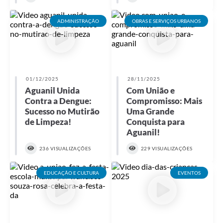
ADMINISTRAÇÃO
OBRAS E SERVIÇOS URBANOS
01/12/2025
28/11/2025
Aguanil Unida
Com União e
Contra a Dengue:
Compromisso: Mais
Sucesso no Mutirão
Uma Grande
de Limpeza!
Conquista para
Aguanil!
236 VISUALIZAÇÕES
229 VISUALIZAÇÕES
EDUCAÇÃO E CULTURA
EVENTOS