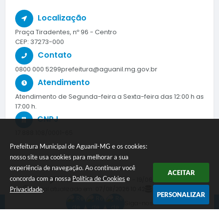
Localização
Praça Tiradentes, nº 96 - Centro
CEP: 37273-000
Contato
0800 000 5299
prefeitura@aguanil.mg.gov.br
Atendimento
Atendimento de Segunda-feira a Sexta-feira das 12:00 h as
17:00 h.
CNPJ
17.888.108/0001-65
Prefeitura Municipal de Aguanil-MG e os cookies:
nosso site usa cookies para melhorar a sua
experiência de navegação. Ao continuar você
ACEITAR
concorda com a nossa
Política de Cookies
e
Versão do Sistema:
3.5.3 - 19/06/2026
Portal atualizado em:
07/08/2026 10:42
Dados Abertos
Privacidade
.
PERSONALIZAR
Siga-nos