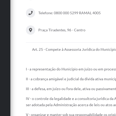
Telefone: 0800 000 5299 RAMAL 4005
Praça Tiradentes, 96 - Centro
Art. 25 - Compete à Assessoria Jurídica do Município
I - a representação do Município em juízo ou em proces
II - a cobrança amigável e judicial da dívida ativa municip
III - a defesa, em juízo ou fora dele, ativa ou passivame
IV - o controle da legalidade e a consultoria jurídica d
ser adotada pela Administração acerca de leis ou atos a
V - organizar e manter sob sua responsabilidade os origi