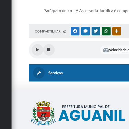
Parágrafo único – A Assessoria Jurídica é composta
COMPARTILHAR
FACEBOOK
MESSENGER
TWITTER
WHATSAPP
OUTRA
Velocidade d
Serviços