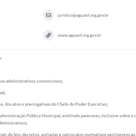
juridico@aguanil.mg.gov.br
www.aguanil.mg.gov.br
:
sos administrativos contenciosos;
al;
nte, dos atos e prerrogativas do Chefe do Poder Executivo;
a Administração Pública Municipal, emitindo pareceres, inclusive sobre a 
dministrativos;
nais de leis, decretos, portarias e outros atos normativos pertinentes a