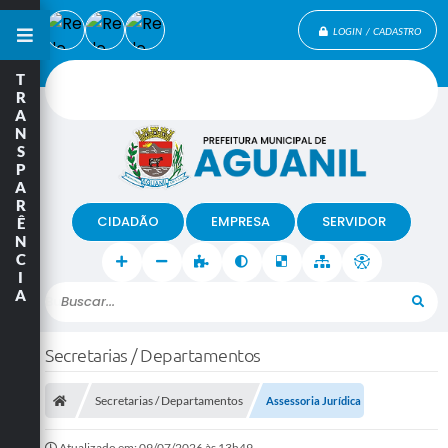
LOGIN / CADASTRO
T
R
A
N
S
P
A
R
CIDADÃO
EMPRESA
SERVIDOR
Ê
N
C
I
A
Buscar...
Secretarias / Departamentos
Secretarias / Departamentos
Assessoria Jurídica
Atualizado em: 09/07/2026 às 13h49