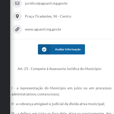
juridico@aguanil.mg.gov.br
Praça Tiradentes, 96 - Centro
www.aguanil.mg.gov.br
Avaliar Informação
Art. 25 - Compete à Assessoria Jurídica do Município:
I - a representação do Município em juízo ou em processos
administrativos contenciosos;
II - a cobrança amigável e judicial da dívida ativa municipal;
III - a defesa, em juízo ou fora dele, ativa ou passivamente, dos