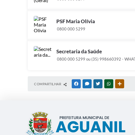
PSF Maria Olívia
0800 000 5299
Secretaria da Saúde
0800 000 5299 ou (35) 998660392 - WH
COMPARTILHAR
FACEBOOK
MESSENGER
TWITTER
WHATSAPP
OUTRAS