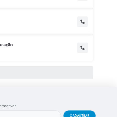
ducação
formativos
CADASTRAR