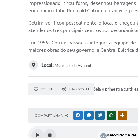
impressionado, tirou fotos, desenhou barragens
engenheiro John Reginald Cotrim, então vice-pr
Cotrim verificou pessoalmente o local e chegou 
atender os três principais centros socioeconômico
Em 1955, Cotrim passou a integrar a equipe de 
maiores obras do seu governo: a Central Elétrica 
Local:
Município de Aguanil
Seja o primeiro a curtir e
GOSTEI
NÃO GOSTEI
COMPARTILHAR
FACEBOOK
MESSENGER
TWITTER
WHATSAPP
OUTRAS
Velocidade de l