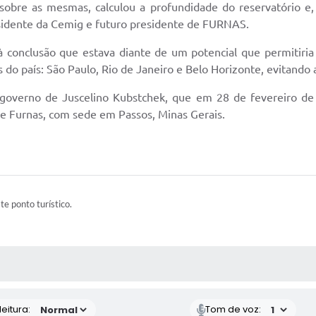
 sobre as mesmas, calculou a profundidade do reservatório e
esidente da Cemig e futuro presidente de FURNAS.
à conclusão que estava diante de um potencial que permitiri
s do país: São Paulo, Rio de Janeiro e Belo Horizonte, evitand
governo de Juscelino Kubstchek, que em 28 de fevereiro de
de Furnas, com sede em Passos, Minas Gerais.
ste ponto turístico.
 MÍDIAS
eitura:
Tom de voz: