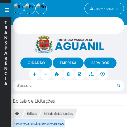
LOGIN / CADASTRO
T
R
A
N
S
P
A
R
CIDADÃO
EMPRESA
SERVIDOR
Ê
N
C
I
A
Buscar...
Editais de Licitações
Editais
Editais de Licitações
012-2025 ADESÃO 002-2025 PEÇAS