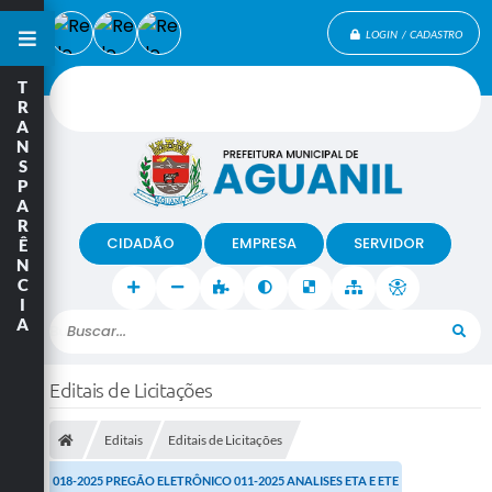
LOGIN / CADASTRO
T
R
A
N
S
P
A
R
CIDADÃO
EMPRESA
SERVIDOR
Ê
N
C
I
A
Buscar...
Editais de Licitações
Editais
Editais de Licitações
018-2025 PREGÃO ELETRÔNICO 011-2025 ANALISES ETA E ETE