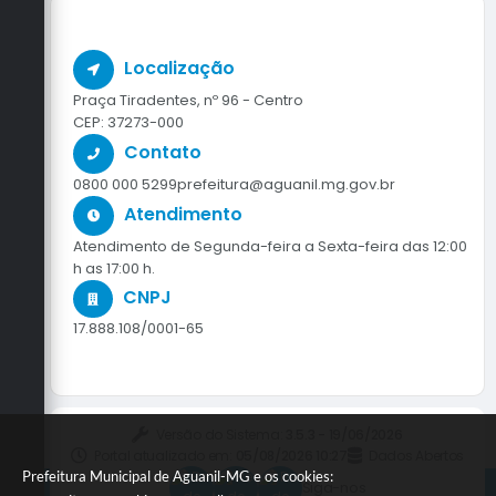
Localização
Praça Tiradentes, nº 96 - Centro
CEP: 37273-000
Contato
0800 000 5299
prefeitura@aguanil.mg.gov.br
Atendimento
Atendimento de Segunda-feira a Sexta-feira das 12:00
h as 17:00 h.
CNPJ
17.888.108/0001-65
Versão do Sistema:
3.5.3 - 19/06/2026
Portal atualizado em:
05/08/2026 10:27
Dados Abertos
Prefeitura Municipal de Aguanil-MG e os cookies:
Siga-nos