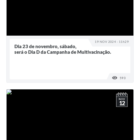
19 NOV 2024 - 11h29
Dia 23 de novembro, sábado,
será o Dia D da Campanha de Multivacinação.
593
VISUALI
NOV
12