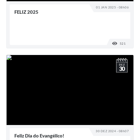
01 JAN 2025 - 08h06
FELIZ 2025
521
VISUALI
DEZ
30
30 DEZ 2024 - 08h07
Feliz Dia do Evangélico!