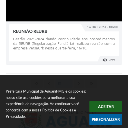
16 OUT 2024 - 10h30
REUNIÃO REURB
Gestão 2021-2024 dando continuidade aos procedimentos
da REURB (Regularização Fundiária) realizou reunião com a
empresa VersaUrb nesta quarta-feira, 16/10.
699
VISUALI
Prefeitura Municipal de Aguanil-MG e os cookies:
nosso site usa cookies para melhorar a sua
experiência de navegação. Ao continuar você
ACEITAR
concorda com a nossa
Política de Cookies
e
Privacidade
.
PERSONALIZAR