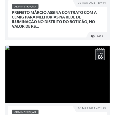
31 AGO 2021 - 10h44
ADMINISTRAÇÃO
PREFEITO MÁRCIO ASSINA CONTRATO COM A
CEMIG PARA MELHORIAS NA REDE DE
ILUMINAÇÃO NO DISTRITO DO BOTICÃO, NO
VALOR DE R$...
1494
VISUALI
MAR
06
06 MAR 2021 - 09h53
ADMINISTRAÇÃO