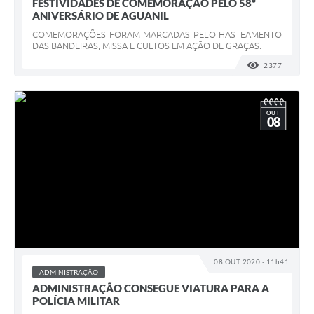
FESTIVIDADES DE COMEMORAÇÃO PELO 58º
ANIVERSÁRIO DE AGUANIL
COMEMORAÇÕES FORAM MARCADAS PELO HASTEAMENTO
DAS BANDEIRAS, MISSA E CULTOS EM AÇÃO DE GRAÇAS.
2377
VISUALI
OUT
08
08 OUT 2020 - 11h41
ADMINISTRAÇÃO
ADMINISTRAÇÃO CONSEGUE VIATURA PARA A
POLÍCIA MILITAR