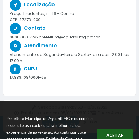
Localização
Praça Tiradentes, nº 96 - Centro
CEP: 37273-000
Contato
0800 000 5299
prefeitura@aguanil.mg.gov.br
Atendimento
Atendimento de Segunda-feira a Sexta-feira das 12:00 h as
17:00 h.
CNPJ
17.888.108/0001-65
Versão do Sistema:
3.5.3 - 19/06/2026
Portal atualizado em:
05/08/2026 10:27
Dados Abertos
Prefeitura Municipal de Aguanil-MG e os cookies:
Siga-nos
nosso site usa cookies para melhorar a sua
experiência de navegação. Ao continuar você
ACEITAR