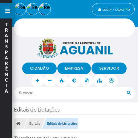
LOGIN / CADASTRO
T
R
A
N
S
P
A
R
CIDADÃO
EMPRESA
SERVIDOR
Ê
N
C
I
A
Buscar...
Editais de Licitações
Editais
Editais de Licitações
Atualizado em: 07/08/2026 às 10h41