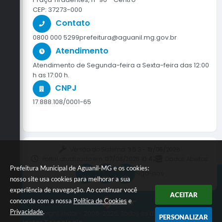
CEP: 37273-000
Contato
0800 000 5299
prefeitura@aguanil.mg.gov.br
Atendimento
Atendimento de Segunda-feira a Sexta-feira das 12:00
h as 17:00 h.
CNPJ
17.888.108/0001-65
Versão do Sistema:
3.5.3 - 19/06/2026
Portal atualizado em:
07/08/2026 10:42
Dados Abertos
Prefeitura Municipal de Aguanil-MG e os cookies:
Siga-nos
nosso site usa cookies para melhorar a sua
experiência de navegação. Ao continuar você
ACEITAR
concorda com a nossa
Política de Cookies
e
Privacidade
.
© Copyright Instar - 2006-2026. Todos os direitos reservados -
PERSONALIZAR