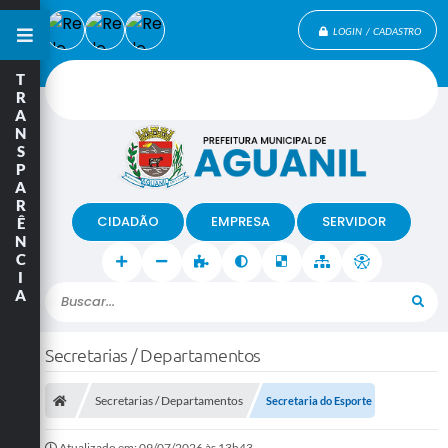
LOGIN / CADASTRO
T
R
A
N
S
P
A
R
CIDADÃO
EMPRESA
SERVIDOR
Ê
N
C
I
A
Buscar...
Secretarias / Departamentos
Secretarias / Departamentos
Secretaria do Esporte
Atualizado em: 09/07/2026 às 13h43