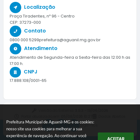
Localização
Praça Tiradentes, nº 96 - Centro
CEP: 37273-000
Contato
0800 000 5299
prefeitura@aguanil.mg.gov.br
Atendimento
Atendimento de Segunda-feira a Sexta-feira das 12:00 h as
17:00 h.
CNPJ
17.888.108/0001-65
Versão do Sistema:
3.5.3 - 19/06/2026
Portal atualizado em:
05/08/2026 10:27
Dados Abertos
Prefeitura Municipal de Aguanil-MG e os cookies:
Siga-nos
nosso site usa cookies para melhorar a sua
experiência de navegação. Ao continuar você
ACEITAR