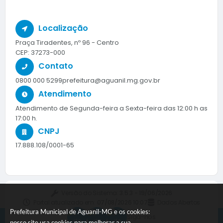
Localização
Praça Tiradentes, nº 96 - Centro
CEP: 37273-000
Contato
0800 000 5299
prefeitura@aguanil.mg.gov.br
Atendimento
Atendimento de Segunda-feira a Sexta-feira das 12:00 h as
17:00 h.
CNPJ
17.888.108/0001-65
Versão do Sistema:
3.5.3 - 19/06/2026
Portal atualizado em:
07/08/2026 10:07
Dados Abertos
Prefeitura Municipal de Aguanil-MG e os cookies:
Siga-nos
nosso site usa cookies para melhorar a sua