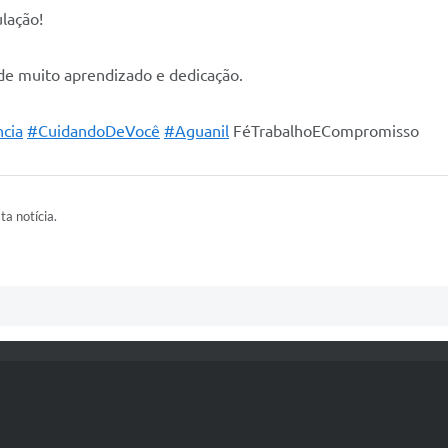
lação!
de muito aprendizado e dedicação.
cia
#CuidandoDeVocê
#Aguanil
FéTrabalhoECompromisso
ta notícia.