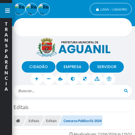
LOGIN / CADASTRO
T
R
A
N
S
P
A
R
CIDADÃO
EMPRESA
SERVIDOR
Ê
N
C
I
A
Buscar...
Editais
Editais
Editais
Concurso Público 01-2024
Atualizado em: 22/06/2026 às 11h57