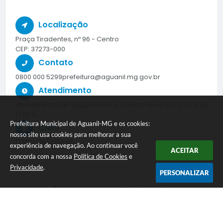
Localização
Praça Tiradentes, nº 96 - Centro
CEP: 37273-000
Contato
0800 000 5299
prefeitura@aguanil.mg.gov.br
Atendimento
Atendimento de Segunda-feira a Sexta-feira das 12:00 h as
17:00 h.
Prefeitura Municipal de Aguanil-MG e os cookies:
CNPJ
nosso site usa cookies para melhorar a sua
17.888.108/0001-65
experiência de navegação. Ao continuar você
ACEITAR
concorda com a nossa
Política de Cookies
e
Privacidade
.
PERSONALIZAR
Versão do Sistema:
3.5.3 - 19/06/2026
Portal atualizado em:
05/08/2026 10:27
Dados Abertos
Siga-nos