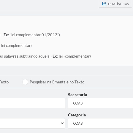
ESTATÍSTICAS
. (
Ex:
"lei complementar 01/2012”)
:
lei complementar)
as palavras subtraindo aquela. (
Ex:
lei -complementar)
Texto
Pesquisar na Ementa e no Texto
Secretaria
Categoria