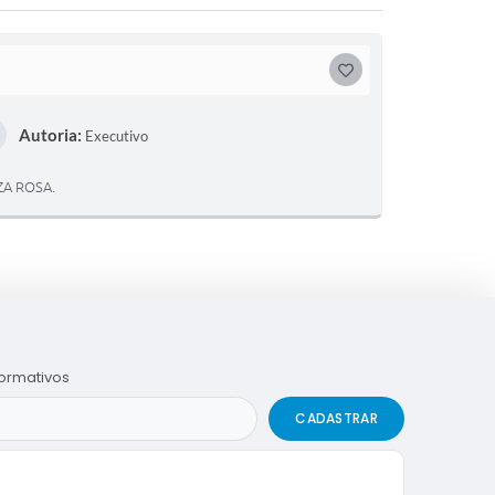
G
O
Autoria:
Executivo
S
T
ZA ROSA.
E
I
formativos
CADASTRAR