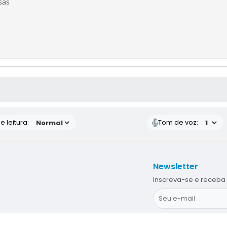
sas
S MÍDIAS
 leitura:
Tom de voz:
Newsletter
Inscreva-se e receba 