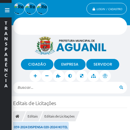
LOGIN / CADASTRO
T
R
A
N
S
P
A
R
CIDADÃO
EMPRESA
SERVIDOR
Ê
N
C
I
A
Buscar...
Editais de Licitações
Editais
Editais de Licitações
059-2024 DISPENSA 020-2024 HOTEL