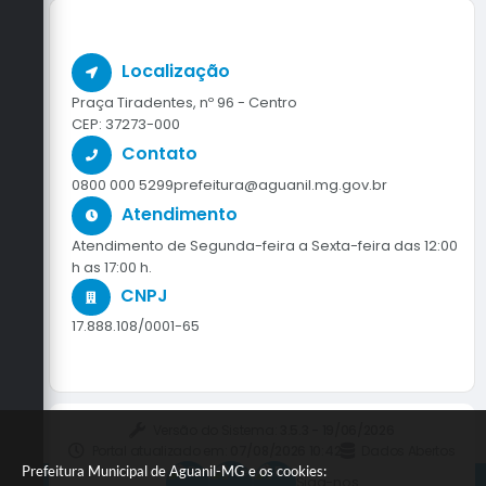
Localização
Praça Tiradentes, nº 96 - Centro
CEP: 37273-000
Contato
0800 000 5299
prefeitura@aguanil.mg.gov.br
Atendimento
Atendimento de Segunda-feira a Sexta-feira das 12:00
h as 17:00 h.
CNPJ
17.888.108/0001-65
Versão do Sistema:
3.5.3 - 19/06/2026
Portal atualizado em:
07/08/2026 10:42
Dados Abertos
Prefeitura Municipal de Aguanil-MG e os cookies:
Siga-nos