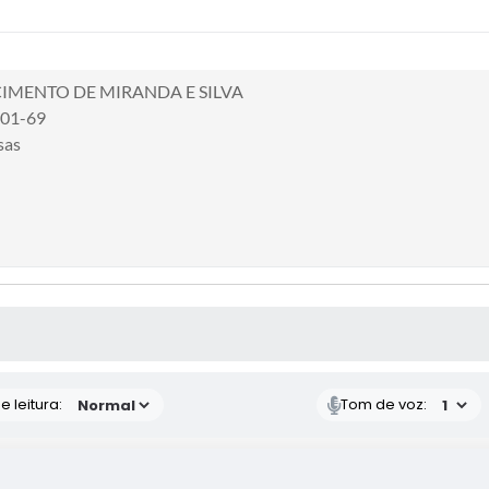
IMENTO DE MIRANDA E SILVA
001-69
sas
S MÍDIAS
 leitura:
Tom de voz: