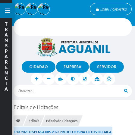
LOGIN / CADASTRO
T
R
A
N
S
P
A
R
CIDADÃO
EMPRESA
SERVIDOR
Ê
N
C
I
A
Buscar...
Editais de Licitações
Editais
Editais de Licitações
013-2023 DISPENSA 005-2023 PROJETO USINA FOTOVOLTAICA