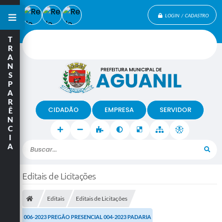
LOGIN / CADASTRO
T
R
A
N
S
P
A
R
CIDADÃO
EMPRESA
SERVIDOR
Ê
N
C
I
A
Buscar...
Editais de Licitações
Editais
Editais de Licitações
006-2023 PREGÃO PRESENCIAL 004-2023 PADARIA