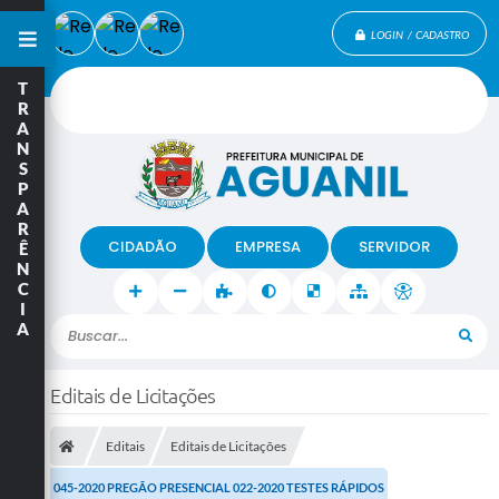
LOGIN / CADASTRO
T
R
A
N
S
P
A
R
CIDADÃO
EMPRESA
SERVIDOR
Ê
N
C
I
A
Buscar...
Editais de Licitações
Editais
Editais de Licitações
045-2020 PREGÃO PRESENCIAL 022-2020 TESTES RÁPIDOS