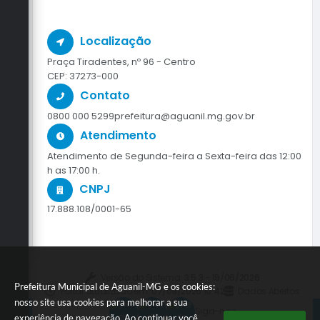
Localização
Praça Tiradentes, nº 96 - Centro
CEP: 37273-000
Contato
0800 000 5299
prefeitura@aguanil.mg.gov.br
Atendimento
Atendimento de Segunda-feira a Sexta-feira das 12:00
h as 17:00 h.
CNPJ
17.888.108/0001-65
Versão do Sistema:
3.5.3 - 19/06/2026
Prefeitura Municipal de Aguanil-MG e os cookies:
Portal atualizado em:
07/08/2026 10:42
Dados Abertos
nosso site usa cookies para melhorar a sua
Siga-nos
experiência de navegação. Ao continuar você