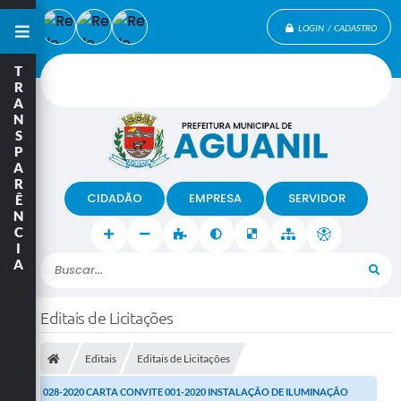
LOGIN / CADASTRO
T
R
A
N
S
P
A
R
CIDADÃO
EMPRESA
SERVIDOR
Ê
N
C
I
A
Buscar...
Editais de Licitações
Editais
Editais de Licitações
028-2020 CARTA CONVITE 001-2020 INSTALAÇÃO DE ILUMINAÇÃO