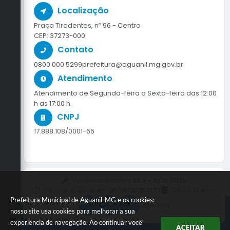
Localização
Praça Tiradentes, nº 96 - Centro
CEP: 37273-000
Contato
0800 000 5299
prefeitura@aguanil.mg.gov.br
Atendimento
Atendimento de Segunda-feira a Sexta-feira das 12:00
h as 17:00 h.
CNPJ
17.888.108/0001-65
Versão do Sistema:
3.5.3 - 19/06/2026
Portal atualizado em:
05/08/2026 10:27
Dados Abertos
Prefeitura Municipal de Aguanil-MG e os cookies:
Siga-nos
nosso site usa cookies para melhorar a sua
experiência de navegação. Ao continuar você
ACEITAR