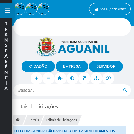
LOGIN / CADASTRO
T
R
A
N
S
P
A
R
CIDADÃO
EMPRESA
SERVIDOR
Ê
N
C
I
A
Buscar...
Editais de Licitações
Editais
Editais de Licitações
EDITAL 023-2020 PREGÃO PRESENCIAL 010-2020 MEDICAMENTOS