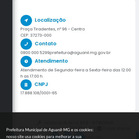
Localização
Praça Tiradentes, nº 96 - Centro
CEP: 37273-000
Contato
0800 000 5299
prefeitura@aguanil.mg.gov.br
Atendimento
Atendimento de Segunda-feira a Sexta-feira das 12:00
h as 17:00 h.
CNPJ
17.888.108/0001-65
Versão do Sistema:
3.5.3 - 19/06/2026
Portal atualizado em:
07/08/2026 10:42
Dados Abertos
Prefeitura Municipal de Aguanil-MG e os cookies:
nosso site usa cookies para melhorar a sua
Siga-nos