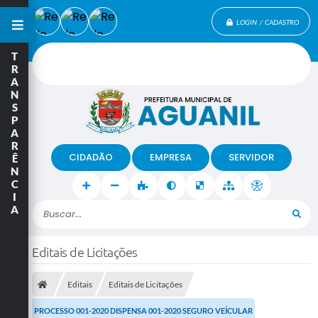
LOGIN / CADASTRO
T
R
A
N
S
P
A
R
CIDADÃO
EMPRESA
SERVIDOR
Ê
N
C
I
A
Buscar...
Editais de Licitações
Editais
Editais de Licitações
PROCESSO 001-2020 DISPENSA 001-2020 SEGURO VEÍCULAR