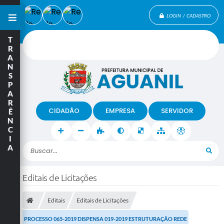
LOGIN / CADASTRO
T
R
A
N
S
P
A
R
CIDADÃO
EMPRESA
SERVIDOR
Ê
N
C
I
A
Buscar...
Editais de Licitações
Editais
Editais de Licitações
PROCESSO 065-2019 DISPENSA 019-2019 ESTRUTURAÇÃO REDE