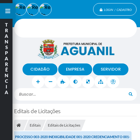
LOGIN / CADASTRO
T
R
A
N
S
P
A
R
CIDADÃO
EMPRESA
SERVIDOR
Ê
N
C
I
A
Buscar...
Editais de Licitações
Editais
Editais de Licitações
PROCESSO 003-2020 INEXIGIBILIDADE 001-2020 CREDENCIAMENTO 001-