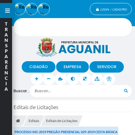
LOGIN / CADASTRO
T
R
A
N
S
P
A
R
CIDADÃO
EMPRESA
SERVIDOR
Ê
N
C
I
A
Buscar...
Editais de Licitações
Editais
Editais de Licitações
PROCESSO 045-2019 PREGÃO PRESENCIAL 029-2019 CESTA BÁSICA