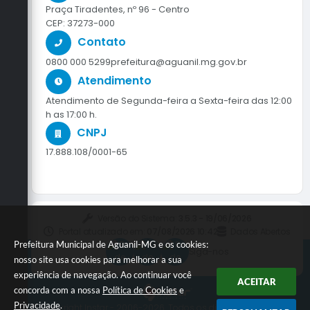
Praça Tiradentes, nº 96 - Centro
CEP: 37273-000
Contato
0800 000 5299
prefeitura@aguanil.mg.gov.br
Atendimento
Atendimento de Segunda-feira a Sexta-feira das 12:00
h as 17:00 h.
CNPJ
17.888.108/0001-65
Versão do Sistema:
3.5.3 - 19/06/2026
Portal atualizado em:
07/08/2026 10:42
Dados Abertos
Prefeitura Municipal de Aguanil-MG e os cookies:
Siga-nos
nosso site usa cookies para melhorar a sua
experiência de navegação. Ao continuar você
ACEITAR
concorda com a nossa
Política de Cookies
e
Privacidade
.
© Copyright Instar - 2006-2026. Todos os direitos reservados -