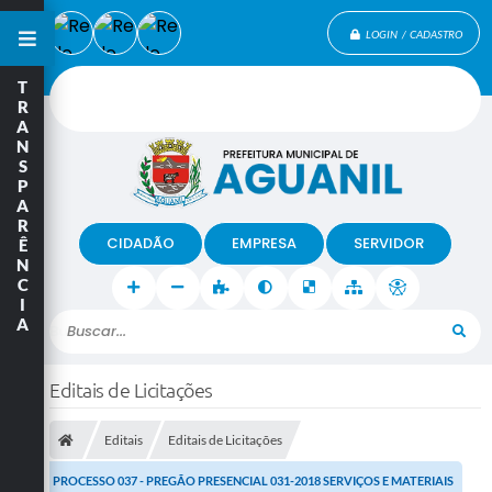
LOGIN / CADASTRO
T
R
A
N
S
P
A
R
CIDADÃO
EMPRESA
SERVIDOR
Ê
N
C
I
A
Buscar...
Editais de Licitações
Editais
Editais de Licitações
PROCESSO 037 - PREGÃO PRESENCIAL 031-2018 SERVIÇOS E MATERIAIS