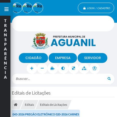
LOGIN / CADASTRO
T
R
A
N
S
P
A
R
CIDADÃO
EMPRESA
SERVIDOR
Ê
N
C
I
A
Buscar...
Editais de Licitações
Editais
Editais de Licitações
043-2026 PREGÃO ELETRÔNICO 020-2026 CARNES