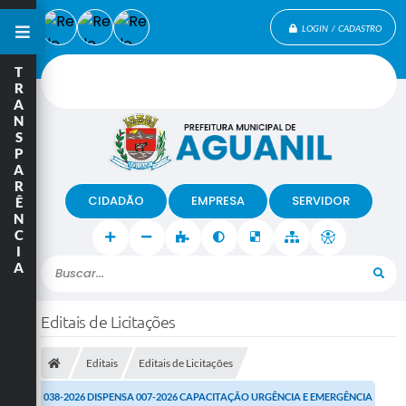
LOGIN / CADASTRO
T
R
A
N
S
P
A
R
CIDADÃO
EMPRESA
SERVIDOR
Ê
N
C
I
A
Buscar...
Editais de Licitações
Editais
Editais de Licitações
038-2026 DISPENSA 007-2026 CAPACITAÇÃO URGÊNCIA E EMERGÊNCIA