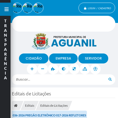
LOGIN / CADASTRO
T
R
A
N
S
P
A
R
CIDADÃO
EMPRESA
SERVIDOR
Ê
N
C
I
A
Buscar...
Editais de Licitações
Editais
Editais de Licitações
036-2026 PREGÃO ELETRÔNICO 017-2026 REFLETORES