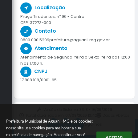
Localização
Praça Tiradentes, nº 96 - Centro
CEP: 37273-000
Contato
0800 000 5299
prefeitura@aguanil.mg.gov.br
Atendimento
Atendimento de Segunda-feira a Sexta-feira das 12:00
h as 17:00 h.
CNPJ
17.888.108/0001-65
Versão do Sistema:
3.5.3 - 19/06/2026
Portal atualizado em:
07/08/2026 10:42
Dados Abertos
Prefeitura Municipal de Aguanil-MG e os cookies:
Siga-nos
nosso site usa cookies para melhorar a sua
experiência de navegação. Ao continuar você
ACEITAR