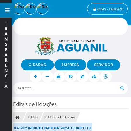
LOGIN / CADASTRO
T
R
A
N
S
P
A
R
CIDADÃO
EMPRESA
SERVIDOR
Ê
N
C
I
A
Buscar...
Editais de Licitações
Editais
Editais de Licitações
032-2026 INEXIGIBILIDADE 007-2026 DJ CHAPELETO