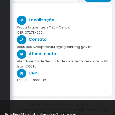
Localização
Praça Tiradentes, nº 96 - Centro
CEP: 37273-000
Contato
0800 000 5299
prefeitura@aguanil.mg.gov.br
Atendimento
Atendimento de Segunda-feira a Sexta-feira das 12:00
h as 17:00 h.
CNPJ
17.888.108/0001-65
Versão do Sistema:
3.5.3 - 19/06/2026
Portal atualizado em:
07/08/2026 10:42
Dados Abertos
Prefeitura Municipal de Aguanil-MG e os cookies: