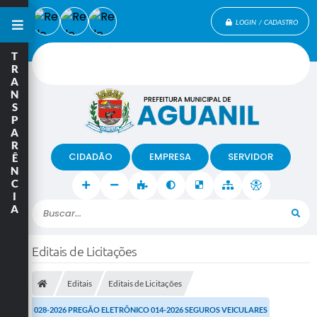
LOGIN / CADASTRO
T
R
A
N
S
P
A
R
CIDADÃO
EMPRESA
SERVIDOR
Ê
N
C
I
A
Buscar...
Editais de Licitações
Editais
Editais de Licitações
028-2026 PREGÃO ELETRÔNICO 014-2026 SEGUROS VEICULARES