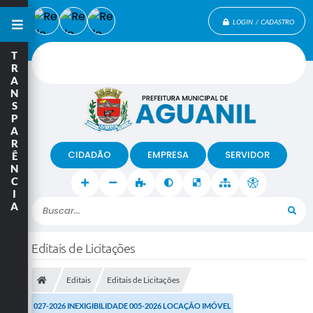
LOGIN / CADASTRO
T
R
A
N
S
P
A
R
CIDADÃO
EMPRESA
SERVIDOR
Ê
N
C
I
A
Buscar...
Editais de Licitações
Editais
Editais de Licitações
027-2026 INEXIGIBILIDADE 005-2026 LOCAÇÃO IMÓVEL