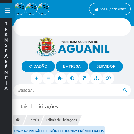
LOGIN / CADASTRO
T
R
A
N
S
P
A
R
CIDADÃO
EMPRESA
SERVIDOR
Ê
N
C
I
A
Buscar...
Editais de Licitações
Editais
Editais de Licitações
026-2026 PREGÃO ELETRÔNICO 013-2026 PRÉ MOLDADOS