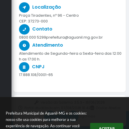
Localização
Praça Tiradentes, nº 96 - Centro
CEP: 37273-000
Contato
0800 000 5299
prefeitura@aguanil.mg.gov.br
Atendimento
Atendimento de Segunda-feira a Sexta-feira das 12:00
h as 17:00 h.
CNPJ
17.888.108/0001-65
Versão do Sistema:
3.5.3 - 19/06/2026
Portal atualizado em:
07/08/2026 10:42
Dados Abertos
Prefeitura Municipal de Aguanil-MG e os cookies:
Siga-nos
nosso site usa cookies para melhorar a sua
experiência de navegação. Ao continuar você
ACEITAR