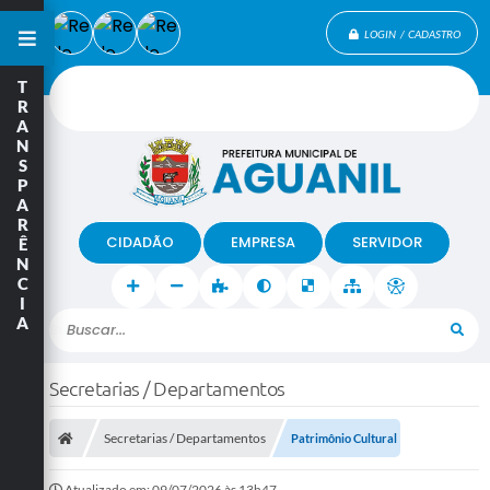
LOGIN / CADASTRO
T
R
A
N
S
P
A
R
CIDADÃO
EMPRESA
SERVIDOR
Ê
N
C
I
A
Buscar...
Secretarias / Departamentos
Secretarias / Departamentos
Patrimônio Cultural
Atualizado em: 09/07/2026 às 13h47