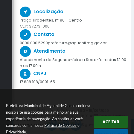
Localização
Praça Tiradentes, nº 96 - Centro
CEP: 37273-000
Contato
0800 000 5299
prefeitura@aguanil.mg.gov.br
Atendimento
Atendimento de Segunda-feira a Sexta-feira das 12:00
h as 17:00 h.
CNPJ
17.888.108/0001-65
Prefeitura Municipal de Aguanil-MG e os cookies:
Versão do Sistema:
3.5.3 - 19/06/2026
nosso site usa cookies para melhorar a sua
Portal atualizado em:
07/08/2026 10:42
Dados Abertos
experiência de navegação. Ao continuar você
ACEITAR
Siga-nos
concorda com a nossa
Política de Cookies
e
Privacidade
.