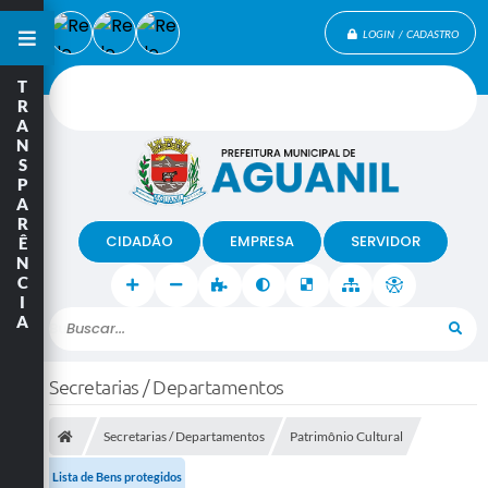
LOGIN / CADASTRO
T
R
A
N
S
P
A
R
CIDADÃO
EMPRESA
SERVIDOR
Ê
N
C
I
A
Buscar...
Secretarias / Departamentos
Secretarias / Departamentos
Patrimônio Cultural
Lista de Bens protegidos