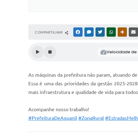
COMPARTILHAR
FACEBOOK
MESSENGER
TWITTER
WHATSAPP
OUTRAS
Velocidade de l
As máquinas da prefeitura não param, atuando de
Essa é uma das prioridades da gestão 2025-2028,
mais infraestrutura e qualidade de vida para todos
Acompanhe nosso trabalho!
#PrefeituraDeAguanil
#ZonaRural
#EstradasMelh