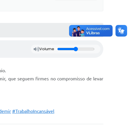
Volume
io.
demir, que seguem firmes no compromisso de levar
demir
#TrabalhoIncansável