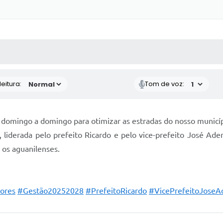
 MÍDIAS
RECEBA NOTÍCIAS
eitura:
Tom de voz:
 domingo a domingo para otimizar as estradas do nosso municíp
 liderada pelo prefeito Ricardo e pelo vice-prefeito José A
 os aguanilenses.
ores
#Gestão20252028
#PrefeitoRicardo
#VicePrefeitoJoseA