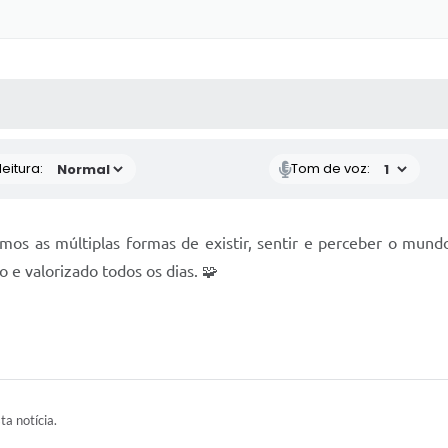
 MÍDIAS
RECEBA NOTÍCIAS
eitura:
Tom de voz:
mos as múltiplas formas de existir, sentir e perceber o mundo.
 e valorizado todos os dias. 🧩
ta notícia.