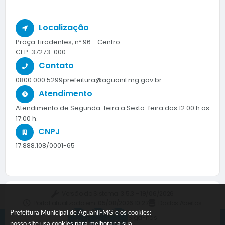
Localização
Praça Tiradentes, nº 96 - Centro
CEP: 37273-000
Contato
0800 000 5299
prefeitura@aguanil.mg.gov.br
Atendimento
Atendimento de Segunda-feira a Sexta-feira das 12:00 h as
17:00 h.
CNPJ
17.888.108/0001-65
Versão do Sistema:
3.5.3 - 19/06/2026
Portal atualizado em:
05/08/2026 10:27
Dados Abertos
Prefeitura Municipal de Aguanil-MG e os cookies:
Siga-nos
nosso site usa cookies para melhorar a sua