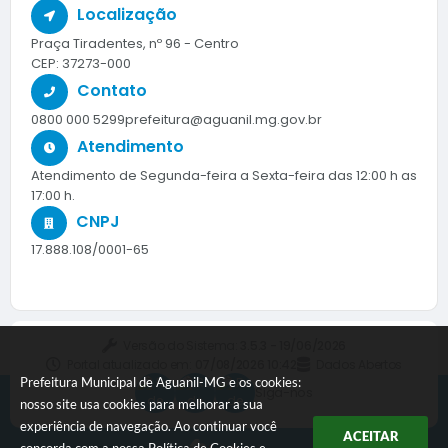
Localização
Praça Tiradentes, nº 96 - Centro
CEP: 37273-000
Contato
0800 000 5299
prefeitura@aguanil.mg.gov.br
Atendimento
Atendimento de Segunda-feira a Sexta-feira das 12:00 h as
17:00 h.
CNPJ
17.888.108/0001-65
Versão do Sistema:
3.5.3 - 19/06/2026
Portal atualizado em:
07/08/2026 10:42
Dados Abertos
Prefeitura Municipal de Aguanil-MG e os cookies:
Siga-nos
nosso site usa cookies para melhorar a sua
experiência de navegação. Ao continuar você
ACEITAR